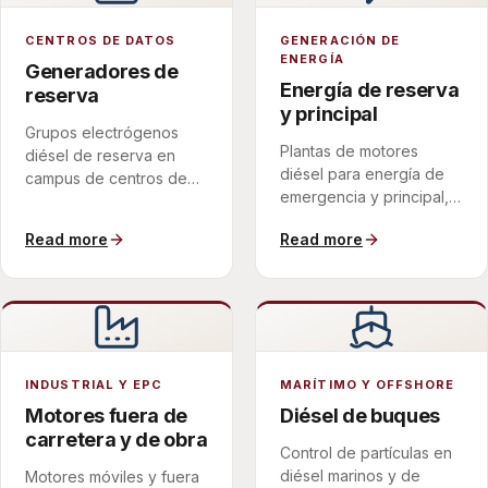
CENTROS DE DATOS
GENERACIÓN DE
ENERGÍA
Generadores de
Energía de reserva
reserva
y principal
Grupos electrógenos
Plantas de motores
diésel de reserva en
diésel para energía de
campus de centros de
emergencia y principal,
datos (el caso difícil de
con una estrategia de
baja carga) que cumplen
Read more
Read more
regeneración adaptada
los mandatos nacionales
a cómo funcionan
de filtro de hollín sin
realmente las unidades.
depender de una
regeneración que el
servicio rara vez permite.
INDUSTRIAL Y EPC
MARÍTIMO Y OFFSHORE
Motores fuera de
Diésel de buques
carretera y de obra
Control de partículas en
diésel marinos y de
Motores móviles y fuera