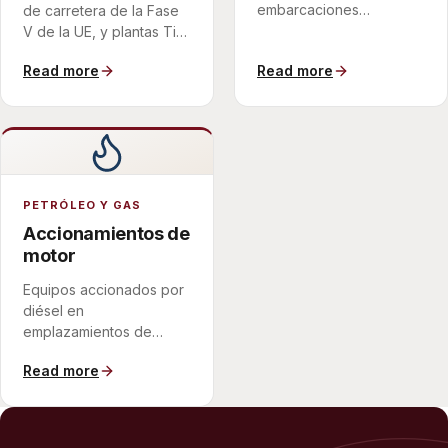
embarcaciones
de carretera de la Fase
portuarias, diseñado
V de la UE, y plantas Tier
para el espacio y el
4 Final de la EPA de EE.
Read more
Read more
movimiento de un buque.
UU., donde el límite de
número de partículas
obliga en la práctica a un
filtro de flujo de pared.
PETRÓLEO Y GAS
Accionamientos de
motor
Equipos accionados por
diésel en
emplazamientos de
proceso y tuberías, con
Read more
el control de partículas
integrado en la línea de
escape.