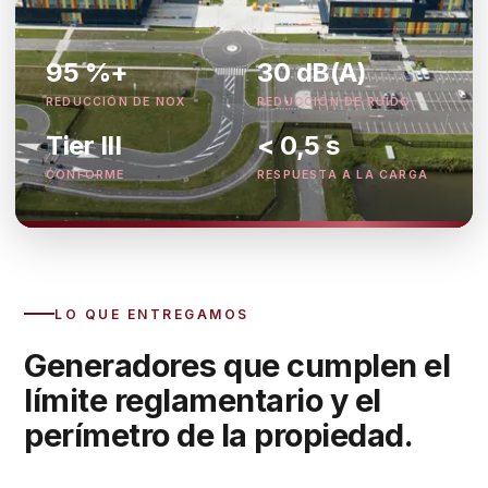
95 %+
30 dB(A)
REDUCCIÓN DE NOX
REDUCCIÓN DE RUIDO
Tier III
< 0,5 s
CONFORME
RESPUESTA A LA CARGA
LO QUE ENTREGAMOS
Generadores que cumplen el
límite reglamentario y el
perímetro de la propiedad.