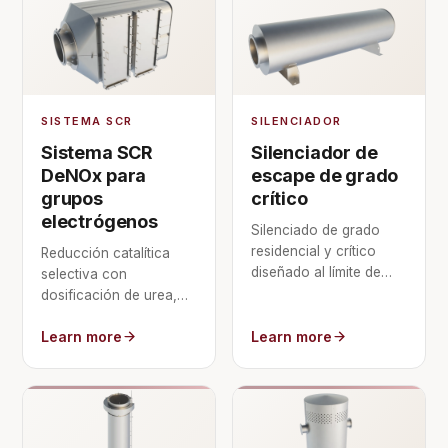
SISTEMA SCR
SILENCIADOR
Sistema SCR
Silenciador de
DeNOx para
escape de grado
grupos
crítico
electrógenos
Silenciado de grado
residencial y crítico
Reducción catalítica
diseñado al límite de
selectiva con
ruido del
dosificación de urea,
emplazamiento, con
dimensionada al caudal
contrapresión
Learn more
Learn more
y la temperatura del
controlada.
motor para una
eliminación de NOx del
95 %+.