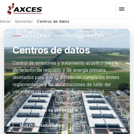
Inicio
Sectores
Centros de datos
INDUSTRIAS: CENTROS DE DATOS
Centros de datos
Control de emisiones y tratamiento acústico para la
generación de respaldo y de energía primaria,
diseñados para que su instalación cumpla los límites
reglamentarios y las autorizaciones de ruido del
vecindario sin comprometer la disponibilidad.
Hablemos de su proyecto
Nuestras soluciones