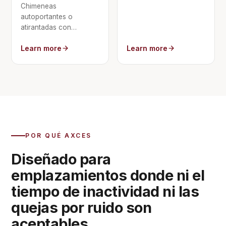
Chimeneas
autoportantes o
atirantadas con
difusores
Learn more
Learn more
dimensionados para la
elevación del penacho
y la modelización de la
dispersión.
POR QUÉ AXCES
Diseñado para
emplazamientos donde ni el
tiempo de inactividad ni las
quejas por ruido son
aceptables.