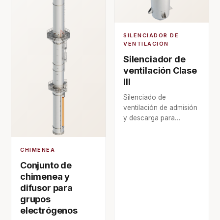
SILENCIADOR DE
VENTILACIÓN
Silenciador de
ventilación Clase
III
Silenciado de
ventilación de admisión
y descarga para
aberturas de radiador y
lamas en grupos
cerrados.
CHIMENEA
Conjunto de
chimenea y
difusor para
grupos
electrógenos