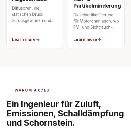
Partikelminderung
Diffusoren, die
statischen Druck
Dieselpartikelfilterung
zurückgewinnen und
für Motorenanlagen, wo
die
PM- und Sichtrauch-
Austrittsgeschwindigkeit
Grenzwerte gelten.
am Schornsteinaustritt
Learn more
Learn more
kontrollieren.
WARUM AXCES
Ein Ingenieur für Zuluft,
Emissionen, Schalldämpfung
und Schornstein.