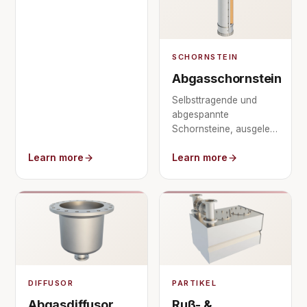
oder Motor für 95 %+
NOx-Abscheidung.
SCHORNSTEIN
Abgasschornstein
Selbsttragende und
abgespannte
Schornsteine, ausgelegt
für
Learn more
Learn more
Abgasfahnenaufstieg,
Ausbreitung und die
Wind- und
Erdbebenlasten des
Standorts.
DIFFUSOR
PARTIKEL
Abgasdiffusor
Ruß- &