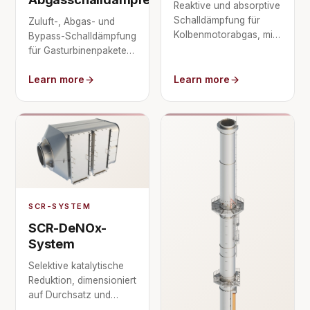
Reaktive und absorptive
Schalldämpfung für
Zuluft-, Abgas- und
Kolbenmotorabgas, mit
Bypass-Schalldämpfung
kontrolliertem
für Gasturbinenpakete,
Gegendruck.
dimensioniert auf die
Learn more
Learn more
Maschine und den
Grenzwert an der
Grundstücksgrenze.
SCR-SYSTEM
SCR-DeNOx-
System
Selektive katalytische
Reduktion, dimensioniert
auf Durchsatz und
Temperatur von Turbine