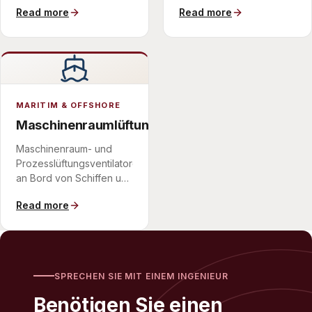
Read more
Read more
Motorenanlagen,
auf strenge Grenzwerte
dimensioniert auf das
an der
Kanalspektrum.
Grundstücksgrenze.
MARITIM & OFFSHORE
Maschinenraumlüftung
Maschinenraum- und
Prozesslüftungsventilatoren
an Bord von Schiffen und
Plattformen, in
Read more
kompakten
Anordnungen.
SPRECHEN SIE MIT EINEM INGENIEUR
Benötigen Sie einen