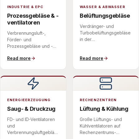
INDUSTRIE & EPC
WASSER & ABWASSER
Prozessgebläse & -
Belüftungsgebläse
ventilatoren
Verdränger- und
Turbobelüftungsgebläse
Verbrennungsluft-,
in der
Förder- und
Abwasserbehandlung,
Prozessgebläse und -
wo kolbenfrequente
ventilatoren, an EPC-
Read more
Read more
Töne dominieren.
Auftragnehmer innerhalb
eines einheitlichen
Lieferumfangs geliefert.
ENERGIEERZEUGUNG
RECHENZENTREN
Saug- & Druckzug
Lüftung & Kühlung
FD- und ID-Ventilatoren
Große Lüftungs- und
und
Kühlventilatoren auf
Verbrennungsluftgebläse
Rechenzentrums-
an Kessel- und
Campussen, ausgelegt