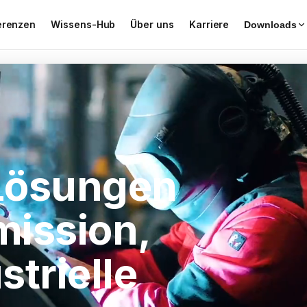
erenzen
Wissens-Hub
Über uns
Karriere
Downloads
 Lösungen
mission,
strielle