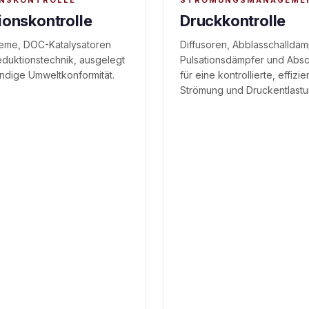
ONSKONTROLLE
STRÖMUNGSMANAGEME
ionskontrolle
Druckkontrolle
eme, DOC-Katalysatoren
Diffusoren, Abblasschalldäm
duktionstechnik, ausgelegt
Pulsationsdämpfer und Abs
tändige Umweltkonformität.
für eine kontrollierte, effizie
Strömung und Druckentlastu