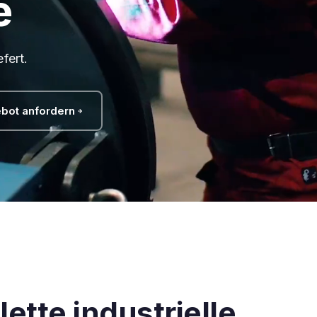
e
fert.
bot anfordern
ette industrielle