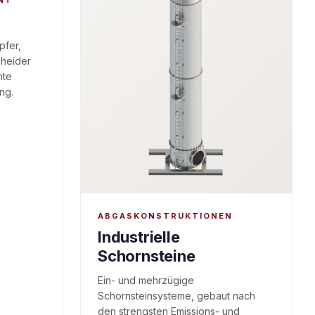
NT
pfer,
cheider
nte
ng.
ABGASKONSTRUKTIONEN
Industrielle
Schornsteine
Ein- und mehrzügige
Schornsteinsysteme, gebaut nach
den strengsten Emissions- und