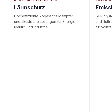
AKUSTIK-ENGINEERING
EMISSI
Lärmschutz
Emiss
Hocheffiziente Abgasschalldämpfer
SCR-Syst
und akustische Lösungen für Energie,
und Rußre
Maritim und Industrie.
für volls