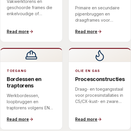
Vakwerktorens en
geschoorde frames die
Primaire en secundaire
enkelvoudige of
pijpenbruggen en
meervoudige kanalen
draagframes voor
dragen, samen met de
apparatuur, gedetailleerd
Read more
Read more
schoorsteen zelf
op de belastingpaden en
aangeschaft om een
montagevolgorde van
raakvlak te elimineren en
de installatie.
één
verantwoordelijkheid te
behouden.
TOEGANG
OLIE EN GAS
Bordessen en
Procesconstructies
traptorens
Draag- en toegangsstaal
voor procesinstallaties in
Werkbordessen,
C5/CX-kust- en zware
loopbruggen en
industriële omgevingen,
traptorens volgens EN
gecoat voor
ISO 14122, die veilige,
Read more
Read more
duurzaamheid.
onderhoudbare toegang
tot installatie en