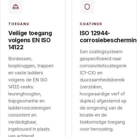
TOEGANG
COATINGS
Veilige toegang
ISO 12944-
volgens EN ISO
corrosiebeschermin
14122
Een coatingsysteem
Bordessen,
gespecificeerd naar
loopbruggen, trappen
corrosiviteitscategorie
en vaste ladders
(C1–CX) en
volgens de EN ISO
duurzaamheidsbereik
14122-reeks:
(verzinken,
leuninghoogten,
hoogwaardige verf of
trapgeometrie en
duplex) afgestemd op
laddervoorzieningen
de omgeving van de
consistent en
locatie en de
verdedigbaar,
toekomstige toegang
ingebouwd in plaats
voor hercoating.
van achteraf