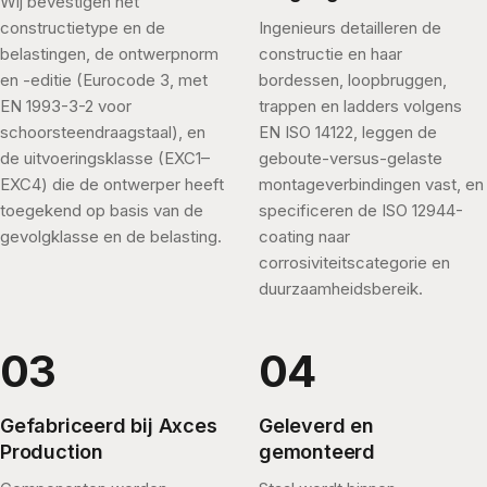
Wij bevestigen het
constructietype en de
Ingenieurs detailleren de
belastingen, de ontwerpnorm
constructie en haar
en -editie (Eurocode 3, met
bordessen, loopbruggen,
EN 1993-3-2 voor
trappen en ladders volgens
schoorsteendraagstaal), en
EN ISO 14122, leggen de
de uitvoeringsklasse (EXC1–
geboute-versus-gelaste
EXC4) die de ontwerper heeft
montageverbindingen vast, en
toegekend op basis van de
specificeren de ISO 12944-
gevolgklasse en de belasting.
coating naar
corrosiviteitscategorie en
duurzaamheidsbereik.
Gefabriceerd bij Axces
Geleverd en
Production
gemonteerd