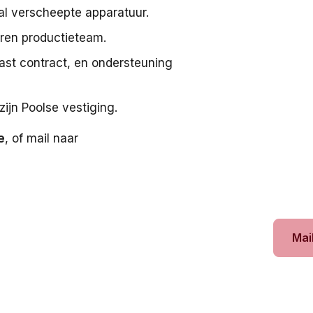
al verscheepte apparatuur.
ren productieteam.
ast contract, en ondersteuning
zijn Poolse vestiging.
e
, of mail naar
n?
Mai
 wilt