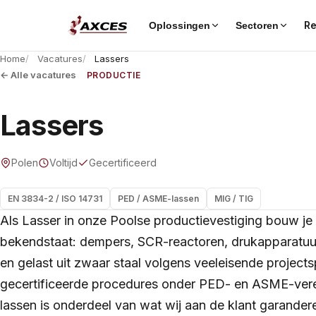
Re
Oplossingen
Sectoren
Home
Vacatures
Lassers
← Alle vacatures
PRODUCTIE
Lassers
Polen
Voltijd
Gecertificeerd
EN 3834-2 / ISO 14731
PED / ASME-lassen
MIG / TIG
Als Lasser in onze Poolse productievestiging bouw j
bekendstaat: dempers, SCR-reactoren, drukapparatuu
en gelast uit zwaar staal volgens veeleisende projects
gecertificeerde procedures onder PED- en ASME-verei
lassen is onderdeel van wat wij aan de klant garand