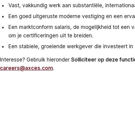
Vast, vakkundig werk aan substantiële, internationa
Een goed uitgeruste moderne vestiging en een erva
Een marktconform salaris, de mogelijkheid tot een v
om je certificeringen uit te breiden.
Een stabiele, groeiende werkgever die investeert in 
Interesse? Gebruik hieronder
Solliciteer op deze functi
careers@axces.com
.
Klaar om te sollicitere
Stuur je cv en een paar regels over het werk dat je
doen. Wij pakken het daarna op.