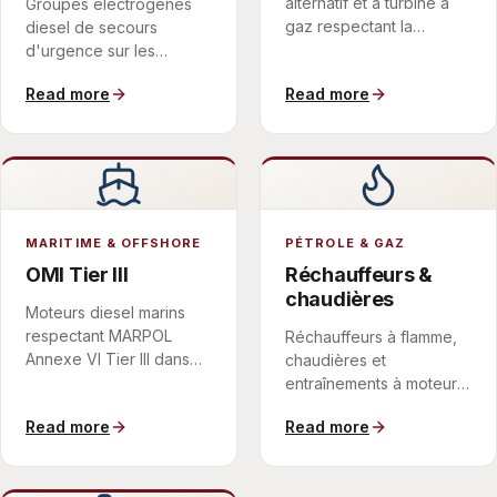
alternatif et à turbine à
Groupes électrogènes
gaz respectant la
diesel de secours
directive MCP et les
d'urgence sur les
limites nationales de NOx
campus hyperscale, où
Read more
Read more
sur tout le profil de
le SCR ramène les NOx
dispatch.
dans la limite, souvent
intégré au silencieux
d'échappement.
MARITIME & OFFSHORE
PÉTROLE & GAZ
OMI Tier III
Réchauffeurs &
chaudières
Moteurs diesel marins
respectant MARPOL
Réchauffeurs à flamme,
Annexe VI Tier III dans
chaudières et
les zones de contrôle
entraînements à moteur
des émissions de NOx,
sur les usines de
Read more
Read more
avec un dosage d'urée
procédé, où le SCR
adapté au service.
réduit les NOx sans
résidu à éliminer.