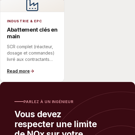
INDUSTRIE & EPC
Abattement clés en
main
SCR complet (réacteur,
dosage et commandes)
livré aux contractants
EPC dans le cadre d'un
Read more
périmètre unique de
contrôle des émissions.
PARLEZ À UN INGÉNIEUR
Vous devez
respecter une limite
de NOx sur votre