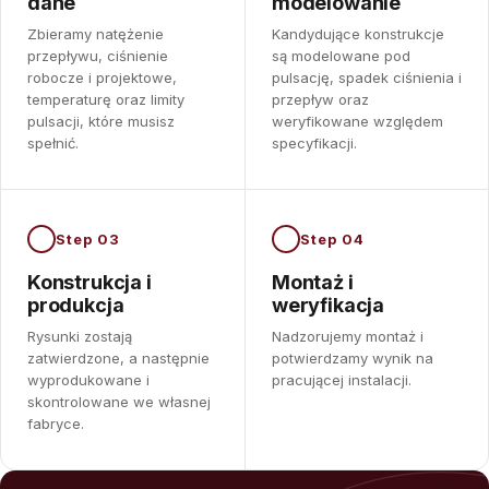
dane
modelowanie
Zbieramy natężenie
Kandydujące konstrukcje
przepływu, ciśnienie
są modelowane pod
robocze i projektowe,
pulsację, spadek ciśnienia i
temperaturę oraz limity
przepływ oraz
pulsacji, które musisz
weryfikowane względem
spełnić.
specyfikacji.
Step 03
Step 04
Konstrukcja i
Montaż i
produkcja
weryfikacja
Rysunki zostają
Nadzorujemy montaż i
zatwierdzone, a następnie
potwierdzamy wynik na
wyprodukowane i
pracującej instalacji.
skontrolowane we własnej
fabryce.