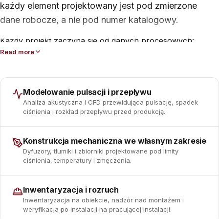
każdy element projektowany jest pod zmierzone
dane robocze, a nie pod numer katalogowy.
Każdy projekt zaczyna się od danych procesowych:
natężenia przepływu, ciśnienia roboczego i projektowego,
Read more
temperatury oraz limitów pulsacji lub przeciwciśnienia,
które musisz spełnić. Następnie nasi inżynierowie
dobierają dyfuzory, tłumiki, tłumiki upustowe lub zbiorniki
Modelowanie pulsacji i przepływu
ciśnieniowe, modelują wynik i weryfikują go względem
Analiza akustyczna i CFD przewidująca pulsację, spadek
ciśnienia i rozkład przepływu przed produkcją.
specyfikacji, zanim ruszy produkcja.
Oferta obejmuje dyfuzory przepływowe, tłumiki pulsacji
Konstrukcja mechaniczna we własnym zakresie
dla sprężarek tłokowych, tłumiki upustowe do atmosfery
Dyfuzory, tłumiki i zbiorniki projektowane pod limity
oraz zbiorniki ciśnieniowe z certyfikacją kodową,
ciśnienia, temperatury i zmęczenia.
wszystkie wykonane z tą samą dyscypliną inżynierską i
zintegrowane z otaczającą instalacją.
Inwentaryzacja i rozruch
Inwentaryzacja na obiekcie, nadzór nad montażem i
weryfikacja po instalacji na pracującej instalacji.