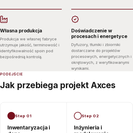
Własna produkcja
Doświadczenie w
procesach i energetyce
Produkcja we własnej fabryce
Dyfuzory, tłumiki i zbiorniki
utrzymuje jakość, terminowość i
dostarczane do projektów
identyfikowalność spoin pod
procesowych, energetycznych i
bezpośrednią kontrolą.
okrętowych, z weryfikowanymi
wynikami.
PODEJŚCIE
Jak przebiega projekt Axces
Step 01
Step 02
Inwentaryzacja i
Inżynieria i