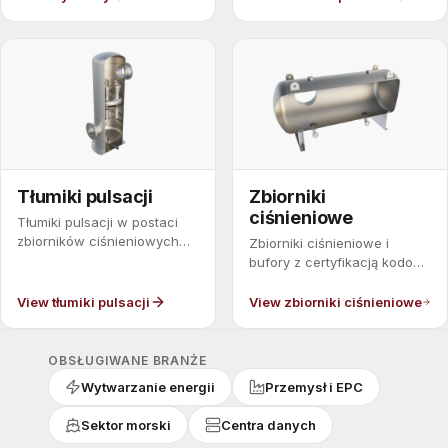
Tłumiki pulsacji
Zbiorniki
ciśnieniowe
Tłumiki pulsacji w postaci
zbiorników ciśnieniowych
Zbiorniki ciśnieniowe i
wygładzające pulsacje
bufory z certyfikacją kodową
sprężarek tłokowych.
do pracy procesowej.
View tłumiki pulsacji
View zbiorniki ciśnieniowe
OBSŁUGIWANE BRANŻE
Wytwarzanie energii
Przemysł i EPC
Sektor morski
Centra danych