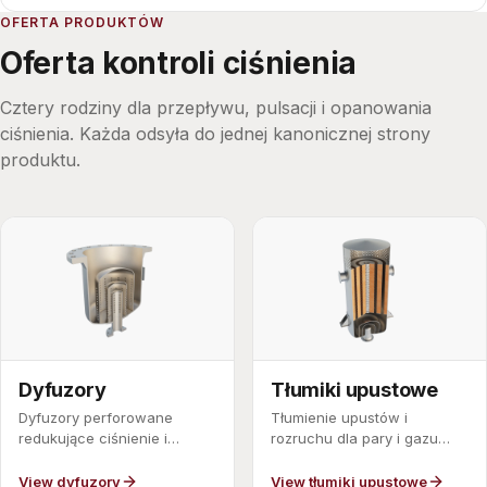
OFERTA PRODUKTÓW
Oferta kontroli ciśnienia
Cztery rodziny dla przepływu, pulsacji i opanowania
ciśnienia. Każda odsyła do jednej kanonicznej strony
produktu.
Dyfuzory
Tłumiki upustowe
Dyfuzory perforowane
Tłumienie upustów i
redukujące ciśnienie i
rozruchu dla pary i gazu
wyrównujące przepływ o
wypuszczanych do
dużej prędkości.
atmosfery.
View dyfuzory
View tłumiki upustowe