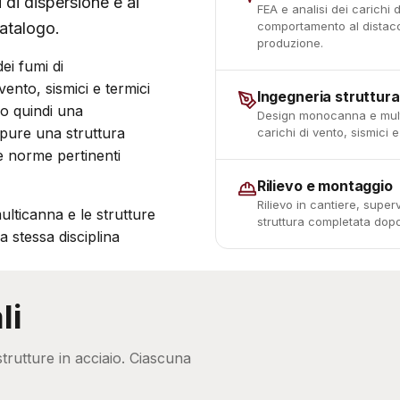
 di dispersione e ai
FEA e analisi dei carichi 
catalogo.
comportamento al distacco 
produzione.
ei fumi di
vento, sismici e termici
Ingegneria struttura
no quindi una
Design monocanna e multi
pure una struttura
carichi di vento, sismici e
le norme pertinenti
Rilievo e montaggio
Rilievo in cantiere, supe
ticanna e le strutture
struttura completata dopo 
a stessa disciplina
li
trutture in acciaio. Ciascuna