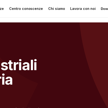
ze
Centro conoscenze
Chi siamo
Lavora con noi
Dow
triali
ria