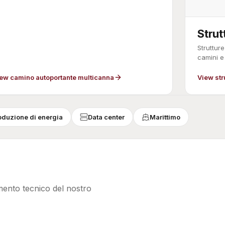
Strut
Struttur
camini e
ew camino autoportante multicanna
View str
oduzione di energia
Data center
Marittimo
mento tecnico del nostro