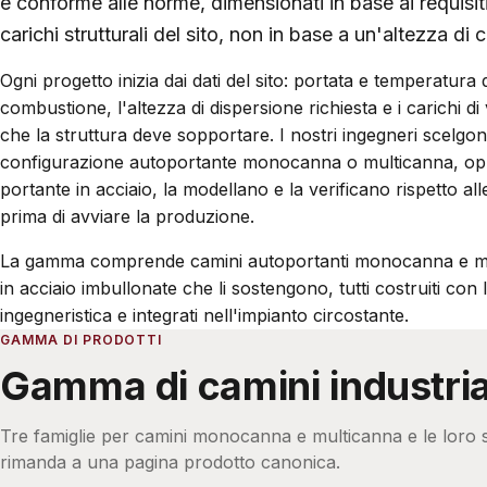
e conforme alle norme, dimensionati in base ai requisiti
carichi strutturali del sito, non in base a un'altezza di 
Ogni progetto inizia dai dati del sito: portata e temperatura d
combustione, l'altezza di dispersione richiesta e i carichi di 
che la struttura deve sopportare. I nostri ingegneri scelgo
configurazione autoportante monocanna o multicanna, op
portante in acciaio, la modellano e la verificano rispetto al
prima di avviare la produzione.
La gamma comprende camini autoportanti monocanna e mul
in acciaio imbullonate che li sostengono, tutti costruiti con l
ingegneristica e integrati nell'impianto circostante.
GAMMA DI PRODOTTI
Gamma di camini industria
Tre famiglie per camini monocanna e multicanna e le loro s
rimanda a una pagina prodotto canonica.