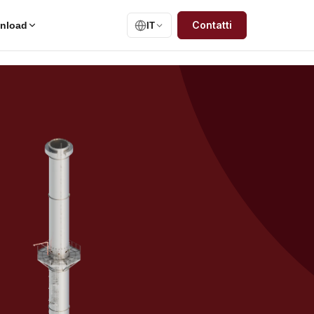
Contatti
nload
IT