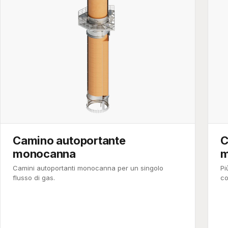
Camino autoportante
C
monocanna
m
Camini autoportanti monocanna per un singolo
Pi
flusso di gas.
co